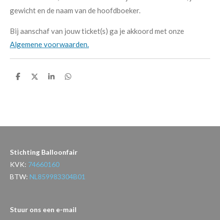
gewicht en de naam van de hoofdboeker.
Bij aanschaf van jouw ticket(s) ga je akkoord met onze
Algemene voorwaarden.
D
D
S
D
e
e
h
e
l
e
a
l
e
l
r
e
n
e
n
Stichting Balloonfair
KVK:
74660160
BTW:
NL859983304B01
Stuur ons een e-mail