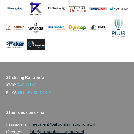
Stichting Balloonfair
KVK:
74660160
BTW:
NL859983304B01
Stuur ons een e-mail
Passagiers:
meevaren@balloonfair-staphorst.nl
Overige:
info@balloonfair-staphorst.nl